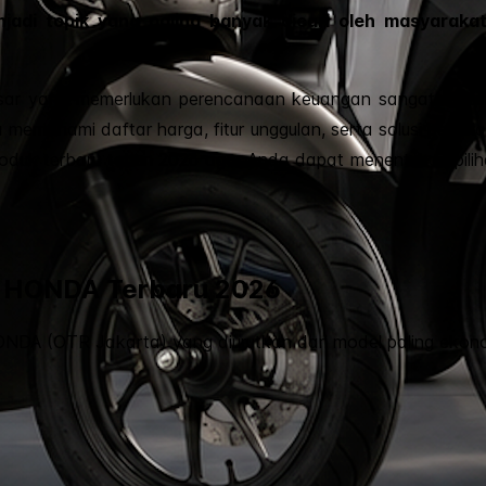
adi topik yang paling banyak dicari oleh masyaraka
esar yang memerlukan perencanaan keuangan sangat mata
memahami daftar harga, fitur unggulan, serta solusi pembia
produk terbaru tahun 2026 agar Anda dapat menentukan pili
r HONDA Terbaru 2026
HONDA (OTR Jakarta) yang diurutkan dari model paling ekon