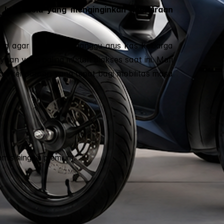
t Indonesia yang menginginkan kendaraan
ng agar tidak mengganggu arus kas keluarga
yaan yang paling mudah diakses saat ini. Mari
han kendaraan yang tepat bagi mobilitas masa
omis hingga premium.