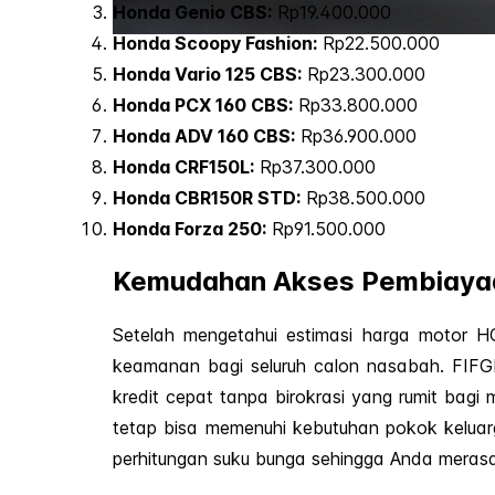
Honda Genio CBS:
Rp19.400.000
Honda Scoopy Fashion:
Rp22.500.000
Honda Vario 125 CBS:
Rp23.300.000
Honda PCX 160 CBS:
Rp33.800.000
Honda ADV 160 CBS:
Rp36.900.000
Honda CRF150L:
Rp37.300.000
Honda CBR150R STD:
Rp38.500.000
Honda Forza 250:
Rp91.500.000
Kemudahan Akses Pembiayaa
Setelah mengetahui estimasi harga motor 
keamanan bagi seluruh calon nasabah. FIF
kredit cepat tanpa birokrasi yang rumit bag
tetap bisa memenuhi kebutuhan pokok keluarg
perhitungan suku bunga sehingga Anda meras