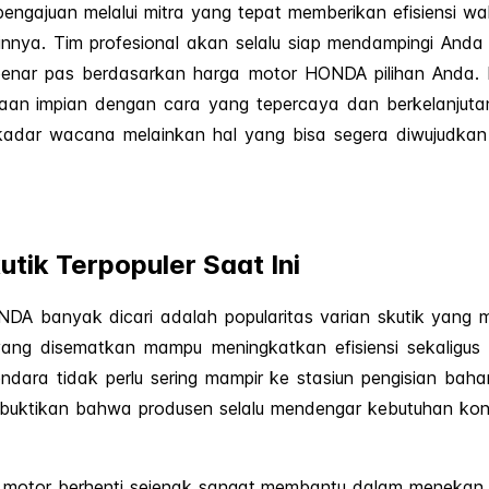
gajuan melalui mitra yang tepat memberikan efisiensi wa
nnya. Tim profesional akan selalu siap mendampingi Anda
enar pas berdasarkan harga motor HONDA pilihan Anda. L
an impian dengan cara yang tepercaya dan berkelanjutan
sekadar wacana melainkan hal yang bisa segera diwujudkan 
tik Terpopuler Saat Ini
DA banyak dicari adalah popularitas varian skutik yan
yang disematkan mampu meningkatkan efisiensi sekaligus 
ngendara tidak perlu sering mampir ke stasiun pengisian b
mbuktikan bahwa produsen selalu mendengar kebutuhan ko
t motor berhenti sejenak sangat membantu dalam menekan k