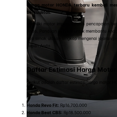
Harga motor HONDA terbaru kembali menj
berkualitas.
Memiliki motor impian adalah pencapaian b
Anda. Panduan ini hadir untuk membantu Anda 
kita simak ulasan lengkap mengenai jajaran 
depan Anda.
Daftar Estimasi Harga Moto
Berikut adalah daftar estimasi harga motor 
Honda Revo Fit:
Rp16.700.000
Honda Beat CBS:
Rp18.500.000