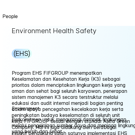
People
Environment Health Safety
(EHS)
Program EHS FIFGROUP menempatkan
Keselamatan dan Kesehatan Kerja (K3) sebagai
prioritas dalam menciptakan lingkungan kerja yang
aman dan sehat bagi seluruh karyawan. penerapan
sistem manajemen K3 secara terstruktur melalui
edukasi dan audit internal menjadi bagian penting
Environment
dalam upaya pencegahan kecelakaan kerja serta
peningkatan budaya keselamatan di seluruh unit
Berkomitmen untuk mengurangi dampak lingkungan
kerja FIFGROUP sesuai dengan standar Astra Green
melalui pengelolaan sumber daya dan menjaga lingkun
Company. Hal ini juga didukung oleh berabagai
yang bersih dan sehat.
inisiatif pendukung salah satunya implementasi EHS