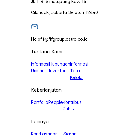
Jl. T.B. Simatupang Kav. 15
Cilandak, Jakarta Selatan 12440
Halofif@fifgroup.astra.co.id
Tentang Kami
Informasi
Hubungan
Informasi
Umum
Investor
Tata
Kelola
Keberlanjutan
Portfolio
People
Kontribusi
Publik
Lainnya
Karir
Layanan
Siaran